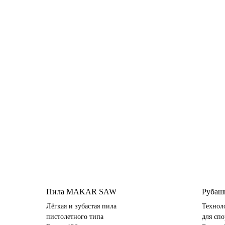
Пила MAKAR SAW
Рубашк
Лёгкая и зубастая пила
Технол
пистолетного типа
для сп