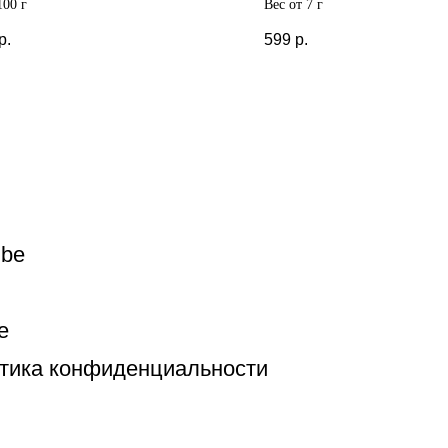
100 г
Вес от 7 г
р.
599
р.
ube
e
тика конфиденциальности