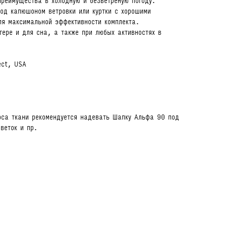
реимущества в холодную и безветреную погоду.
под капюшоном ветровки или куртки с хорошими
ля максимальной эффективности комплекта.
гере и для сна, а также при любых активностях в
ect, USA
оса ткани рекомендуется надевать Шапку Альфа 90 под
веток и пр.