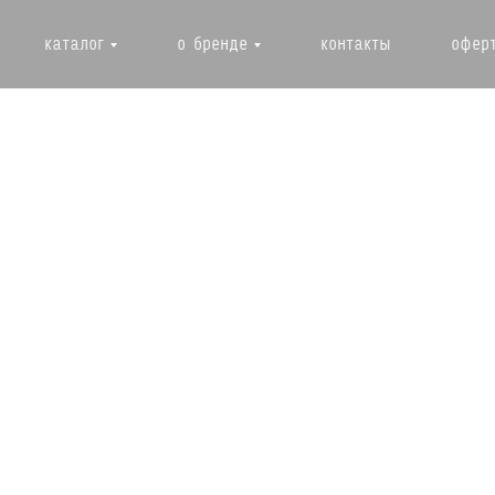
каталог
о бренде
контакты
офер