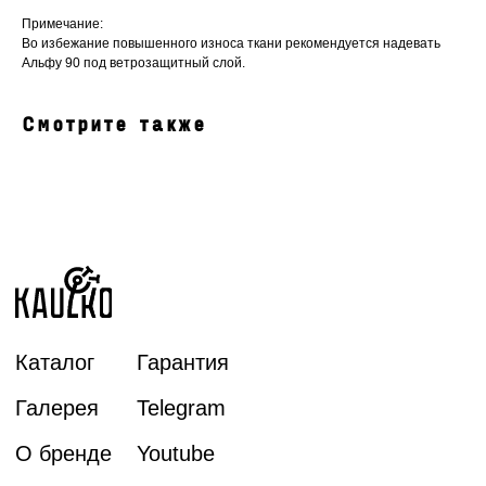
Галерея
Telegram
Примечание:
Во избежание повышенного износа ткани рекомендуется надевать
О бренде
Youtube
Альфу 90 под ветрозащитный слой.
Отзывы
Vk
Блог
Phone
Смотрите также
Оферта
Политика конфиденциальности
© KAULKO, 2025
г. Москва, Волжский бульвар, 51с17