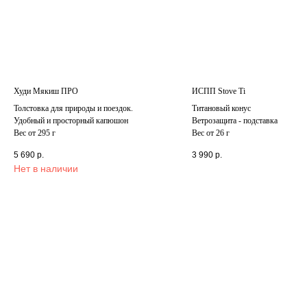
О бренде
Youtube
Отзывы
Vk
Блог
Phone
Оферта
Политика конфиденциальности
© KAULKO, 2025
г. Москва, Волжский бульвар, 51с17
Худи Мякиш ПРО
ИСПП Stove Ti
Толстовка для природы и поездок.
Титановый конус
Удобный и просторный капюшон
Ветрозащита - подставка
Вес от 295 г
Вес от 26 г
5 690
р.
3 990
р.
Нет в наличии