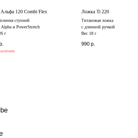
Альфа 120 Combi Flex
Ложка Ti 220
епления ступней
Титановая ложка
c Alpha и PowerStretch
с длинной ручкой
26 г
Вес 18 г
р.
990
р.
наличии
ube
e