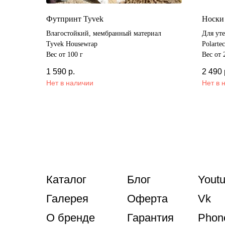
Футпринт Tyvek
Носки 
Влагостойкий, мембранный материал
Для ут
Tyvek Housewrap
Polarte
Вес от 100 г
Вес от 
1 590
р.
2 490
Нет в наличии
Нет в 
Каталог
Блог
Yout
Галерея
Оферта
Vk
О бренде
Гарантия
Phon