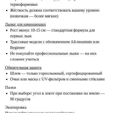
УЧИМСЯ ЧИТАТЬ ЗНАКИ
термоформовки
Жёсткость должна соответствовать вашему уровню
(новичкам — более мягкие)
Лыжи для начинающих
Рост минус 10-15 см — стандартная формула для
первых лыж
Трассовые модели с обозначением All-mountain или
Beginner
Не покупайте профессиональные лыжи — на них
сложнее учиться
Обязательная защита
ТИПЫ ПОДЪЁМНИКОВ И
Шлем — только горнолыжный, сертифицированный
КАК ИМИ ПОЛЬЗОВАТЬСЯ
Очки или маска
с UV-фильтром и сменными стёклами
Палки
При выборе: угол в локте при постановке на землю —
90 градусов
Экипировка