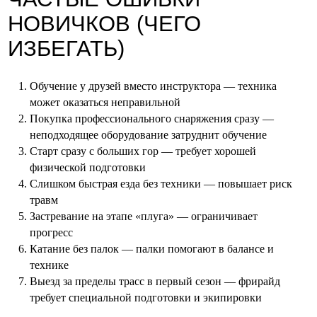
Каталог
Гарантия
Галерея
Telegram
Обучение у друзей вместо инструктора — техника
О бренде
Youtube
может оказаться неправильной
Покупка профессионального снаряжения сразу —
Отзывы
Vk
неподходящее оборудование затруднит обучение
Блог
Phone
Старт сразу с больших гор — требует хорошей
Оферта
Политика конфиденциальности
физической подготовки
© KAULKO, 2025
Слишком быстрая езда без техники — повышает риск
г. Москва, Волжский бульвар, 51с17
травм
Застревание на этапе «плуга» — ограничивает
прогресс
Катание без палок — палки помогают в балансе и
технике
Выезд за пределы трасс в первый сезон — фрирайд
требует специальной подготовки и экипировки